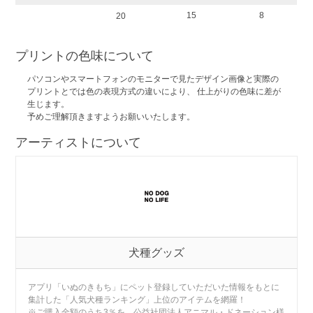
15
8
20
プリントの色味について
パソコンやスマートフォンのモニターで見たデザイン画像と実際の
プリントとでは色の表現方式の違いにより、 仕上がりの色味に差が
生じます。
予めご理解頂きますようお願いいたします。
アーティストについて
犬種グッズ
アプリ「いぬのきもち」にペット登録していただいた情報をもとに
集計した「人気犬種ランキング」上位のアイテムを網羅！
※ご購入金額のうち3％を、公益社団法人アニマル・ドネーション様