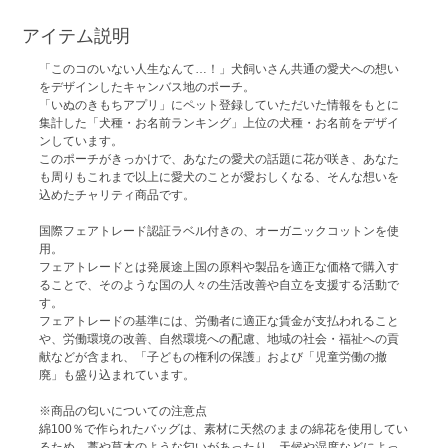
アイテム説明
「このコのいない人生なんて…！」犬飼いさん共通の愛犬への想い
をデザインしたキャンバス地のポーチ。
「いぬのきもちアプリ」にペット登録していただいた情報をもとに
集計した「犬種・お名前ランキング」上位の犬種・お名前をデザイ
ンしています。
このポーチがきっかけで、あなたの愛犬の話題に花が咲き、あなた
も周りもこれまで以上に愛犬のことが愛おしくなる、そんな想いを
込めたチャリティ商品です。
国際フェアトレード認証ラベル付きの、オーガニックコットンを使
用。
フェアトレードとは発展途上国の原料や製品を適正な価格で購入す
ることで、そのような国の人々の生活改善や自立を支援する活動で
す。
フェアトレードの基準には、労働者に適正な賃金が支払われること
や、労働環境の改善、自然環境への配慮、地域の社会・福祉への貢
献などが含まれ、「子どもの権利の保護」および「児童労働の撤
廃」も盛り込まれています。
※商品の匂いについての注意点
綿100％で作られたバッグは、素材に天然のままの綿花を使用してい
るため、藁や草木のような匂いがあったり、天候や湿度などによっ