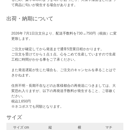
て商品に匂いが発生する場合があります。
出荷・納期について
2026年 7月1日注文分より、配送手数料を730→750円（税抜）に変
更致します。
ご注文が確定してから発送まで通常5営業日程かかります。
ご注文を受けてから１点１点、心をこめて生産していますので生産
工程に時間がかかる事をご了承ください。
また発送遅延が生じた場合も、ご注文のキャンセルを承ることはで
きかねます。
住所不明・長期不在などのお客様都合の再発送につきましては、大
変恐れ入りますが、以下の再発送手数料が発生すること、ご容赦く
ださい。
税込1,650円
※ネコポスでも同額となります。
サイズ
サイズ cm
縦
横
マチ