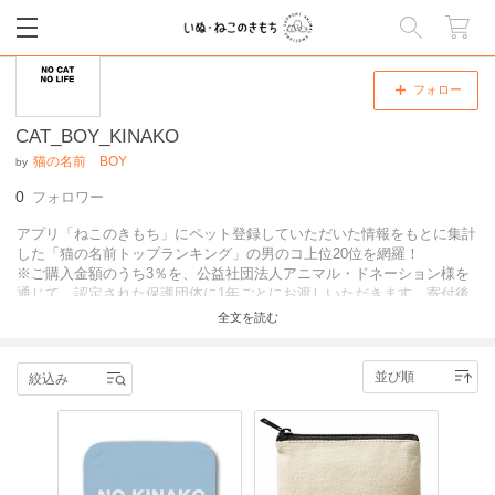
閉じる
フォロー
CAT_BOY_KINAKO
猫の名前 BOY
by
0
フォロワー
アプリ「ねこのきもち」にペット登録していただいた情報をもとに集計
した「猫の名前トップランキング」の男のコ上位20位を網羅！
※ご購入金額のうち3％を、公益社団法人アニマル・ドネーション様を
通じて、認定された保護団体に1年ごとにお渡しいただきます。寄付後
『いぬのきもち』『ねこのきもち』誌面上でも報告いたします。
全文を読む
絞込み