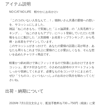
アイテム説明
NO CAT NO LIFE 軽やかにお出かけ♪
「このコのいない人生なんて…！」猫飼いさん共通の愛猫への想い
を、サコッシュにしました。
雑誌「ねこのきもち」で実施した「ニャ論調査」の「人気毛柄ラン
キング」、「ねこのきもちアプリ」にペット登録していただいた情
報をもとに集計した「人気猫種・お名前トップランキング」から毛
柄・お名前をデザインしています。
このサコッシュがきっかけで、あなたの愛猫の話題に花が咲き、あ
なたも周りもこれまで以上に愛猫のことが愛おしくなる、そんな想
いを込めたチャリティ商品です。
軽量かつ斜め掛けで体にフィットするので快適にお出かけできるサ
コッシュ。底マチ付きなので、小さめのお財布やスマートフォンを
しっかり収納してくれます。必要なものをコンパクトにまとめて、
ぜひ「うちのコ」といつもいっしょのお出かけ気分を味わってくだ
さいね。
出荷・納期について
2026年 7月1日注文分より、配送手数料を730→750円（税抜）に変