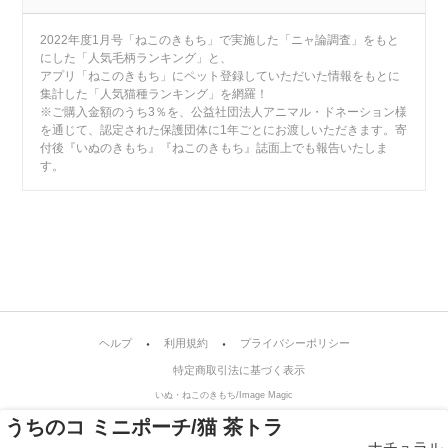
2022年度1月号「ねこのきもち」で実施した「ニャ論調査」をもと
にした「人気毛柄ランキング」と、
アプリ「ねこのきもち」にペット登録していただいた情報をもとに
集計した「人気猫種ランキング」を網羅！
※ご購入金額のうち3％を、公益社団法人アニマル・ドネーション様
を通じて、認定された保護団体に1年ごとにお渡しいただきます。寄
付後『いぬのきもち』『ねこのきもち』誌面上でも報告いたしま
す。
ヘルプ
利用規約
プライバシーポリシー
特定商取引法に基づく表示
いぬ・ねこのきもち/Image Magic
うちのコ ミニポーチ/猫 茶トラ
ナチュラル