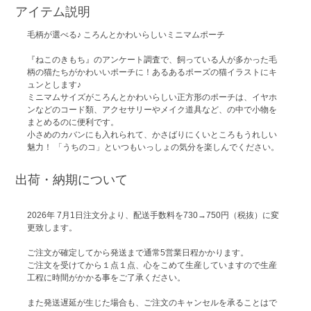
アイテム説明
毛柄が選べる♪ ころんとかわいらしいミニマムポーチ
『ねこのきもち』のアンケート調査で、飼っている人が多かった毛
柄の猫たちがかわいいポーチに！あるあるポーズの猫イラストにキ
ュンとします♪
ミニマムサイズがころんとかわいらしい正方形のポーチは、イヤホ
ンなどのコード類、アクセサリーやメイク道具など、の中で小物を
まとめるのに便利です。
小さめのカバンにも入れられて、かさばりにくいところもうれしい
魅力！ 「うちのコ」といつもいっしょの気分を楽しんでください。
出荷・納期について
2026年 7月1日注文分より、配送手数料を730→750円（税抜）に変
更致します。
ご注文が確定してから発送まで通常5営業日程かかります。
ご注文を受けてから１点１点、心をこめて生産していますので生産
工程に時間がかかる事をご了承ください。
また発送遅延が生じた場合も、ご注文のキャンセルを承ることはで