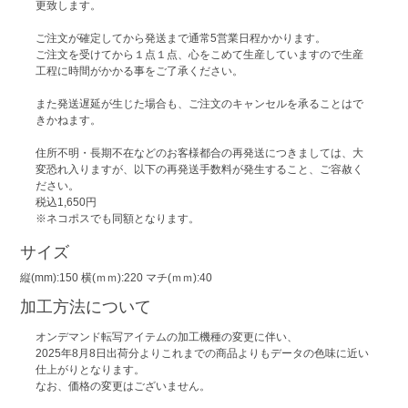
更致します。
ご注文が確定してから発送まで通常5営業日程かかります。
ご注文を受けてから１点１点、心をこめて生産していますので生産
工程に時間がかかる事をご了承ください。
また発送遅延が生じた場合も、ご注文のキャンセルを承ることはで
きかねます。
住所不明・長期不在などのお客様都合の再発送につきましては、大
変恐れ入りますが、以下の再発送手数料が発生すること、ご容赦く
ださい。
税込1,650円
※ネコポスでも同額となります。
サイズ
縦(mm):150 横(ｍｍ):220 マチ(ｍｍ):40
加工方法について
オンデマンド転写アイテムの加工機種の変更に伴い、
2025年8月8日出荷分よりこれまでの商品よりもデータの色味に近い
仕上がりとなります。
なお、価格の変更はございません。