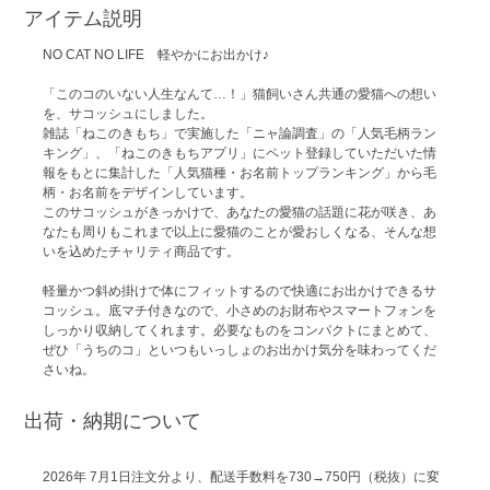
アイテム説明
NO CAT NO LIFE 軽やかにお出かけ♪
「このコのいない人生なんて…！」猫飼いさん共通の愛猫への想い
を、サコッシュにしました。
雑誌「ねこのきもち」で実施した「ニャ論調査」の「人気毛柄ラン
キング」、「ねこのきもちアプリ」にペット登録していただいた情
報をもとに集計した「人気猫種・お名前トップランキング」から毛
柄・お名前をデザインしています。
このサコッシュがきっかけで、あなたの愛猫の話題に花が咲き、あ
なたも周りもこれまで以上に愛猫のことが愛おしくなる、そんな想
いを込めたチャリティ商品です。
軽量かつ斜め掛けで体にフィットするので快適にお出かけできるサ
コッシュ。底マチ付きなので、小さめのお財布やスマートフォンを
しっかり収納してくれます。必要なものをコンパクトにまとめて、
ぜひ「うちのコ」といつもいっしょのお出かけ気分を味わってくだ
さいね。
出荷・納期について
2026年 7月1日注文分より、配送手数料を730→750円（税抜）に変