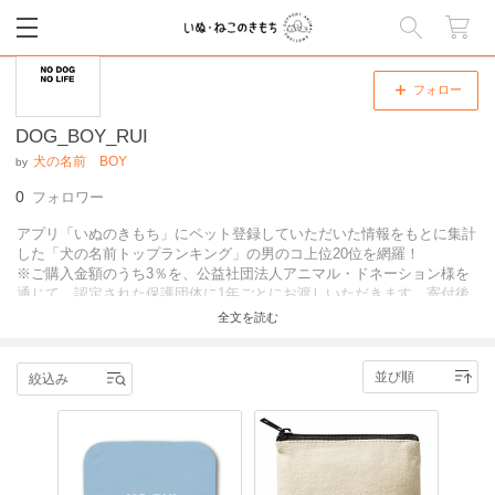
閉じる
フォロー
DOG_BOY_RUI
犬の名前 BOY
by
0
フォロワー
アプリ「いぬのきもち」にペット登録していただいた情報をもとに集計
した「犬の名前トップランキング」の男のコ上位20位を網羅！
※ご購入金額のうち3％を、公益社団法人アニマル・ドネーション様を
通じて、認定された保護団体に1年ごとにお渡しいただきます。寄付後
『いぬのきもち』『ねこのきもち』誌面上でも報告いたします。
全文を読む
絞込み