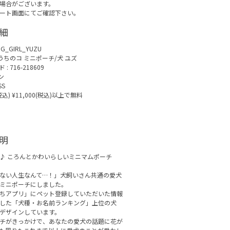
場合がございます。
ート画面にてご確認下さい。
細
G_GIRL_YUZU
うちのコ ミニポーチ/犬 ユズ
 716-218609
ン
SS
(税込) ¥11,000(税込)以上で無料
明
♪ ころんとかわいらしいミニマムポーチ
ない人生なんて…！」犬飼いさん共通の愛犬
ミニポーチにしました。
ちアプリ」にペット登録していただいた情報
した「犬種・お名前ランキング」上位の犬
デザインしています。
チがきっかけで、あなたの愛犬の話題に花が