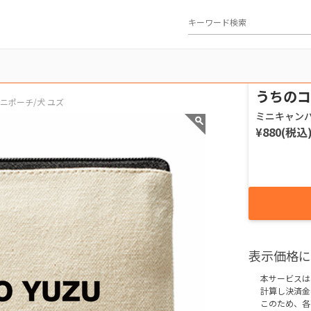
うちのコ
ニポーチ/犬 ユズ
¥880(税込
表示価格に
本サービスは
計算し決済金
このため、各