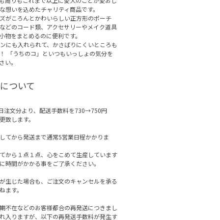
も周りもこれまで以上に愛犬のことが愛おし
な想いを込めたチャリティ商品です。
ズがころんとかわいらしい正方形のポーチ
などのコード類、アクセサリーやメイク道具
小物をまとめるのに便利です。
ンにも入れられて、かさばりにくいところも
！ 「うちのコ」といつもいっしょの気分を
さい。
について
月1日注文分より、配送手数料を730→750円
更致します。
してから発送まで通常5営業日程かかりま
てから１点１点、心をこめて生産しています
に時間がかかる事をご了承ください。
が生じた場合も、ご注文のキャンセルを承る
ねます。
期不在などのお客様都合の再発送につきまし
れ入りますが、以下の再発送手数料が発生す