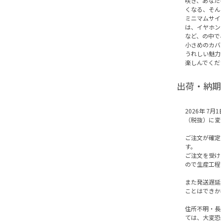
咲き、あなた
くなる、そん
ミニマムサイ
は、イヤホン
など、の中で
小さめのカバ
うれしい魅力
楽しんでくだ
出荷・納期
2026年 7
（税抜）に変
ご注文が確定
す。
ご注文を受け
ので生産工程
また発送遅延
ことはできか
住所不明・長
ては、大変恐