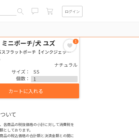
ログイン
閉じる
 ミニポーチ/犬 ユズ
1
ミニキャンバスフラットポーチ【インクジェット】
)
ナチュラル
サイズ：
SS
個数：
カートに入れる
ついて
、各商品の税抜価格の小計に対して消費税を
額としております。
商品の税込価格の合計額と決済金額との間に