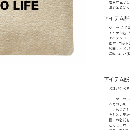
差異が生じる
決済金額はカ
アイテム詳
ショップ :
DO
アイテム名 :
アイテムコード :
素材 : コット
展開サイズ : 
送料 : ¥825
アイテム説
犬種が選べる
「このコのい
への想いを、
「いぬのきも
をもとに集計
種・お名前を
このミニポー