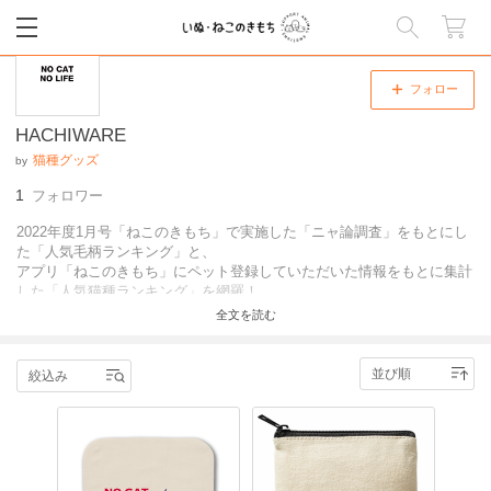
閉じる
フォロー
HACHIWARE
猫種グッズ
by
1
フォロワー
2022年度1月号「ねこのきもち」で実施した「ニャ論調査」をもとにし
た「人気毛柄ランキング」と、
アプリ「ねこのきもち」にペット登録していただいた情報をもとに集計
した「人気猫種ランキング」を網羅！
※ご購入金額のうち3％を、公益社団法人アニマル・ドネーション様を
全文を読む
通じて、認定された保護団体に1年ごとにお渡しいただきます。寄付後
『いぬのきもち』『ねこのきもち』誌面上でも報告いたします。
絞込み