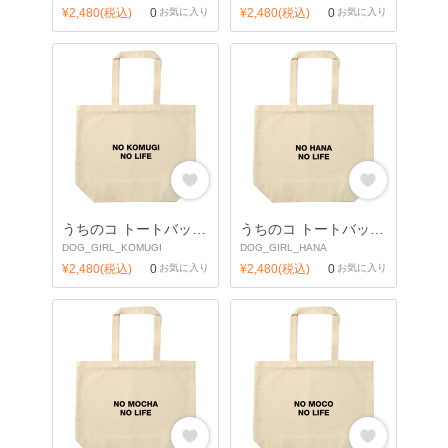
¥2,480(税込)
0
お気に入り
¥2,480(税込)
0
お気に入り
うちのコ トートバッグ/犬 コムギ
うちのコ トートバッグ/犬 ハナ
DOG_GIRL_KOMUGI
DOG_GIRL_HANA
¥2,480(税込)
0
お気に入り
¥2,480(税込)
0
お気に入り