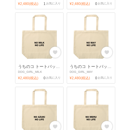
¥2,480(税込)
1
お気に入り
¥2,480(税込)
0
お気に入り
うちのコ トートバッグ/犬 ミルク
うちのコ トートバッグ/犬 メイ
DOG_GIRL_MILK
DOG_GIRL_MAY
¥2,480(税込)
0
お気に入り
¥2,480(税込)
0
お気に入り