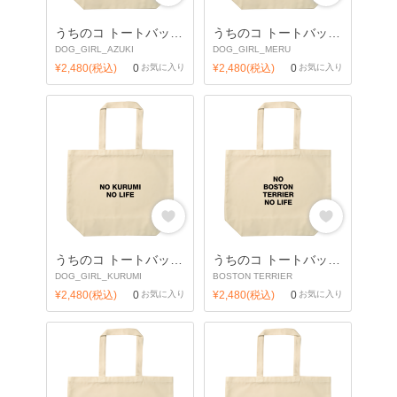
うちのコ トートバッグ/犬 アズキ
うちのコ トートバッグ/犬 メル
DOG_GIRL_AZUKI
DOG_GIRL_MERU
¥2,480(税込)
0
お気に入り
¥2,480(税込)
0
お気に入り
うちのコ トートバッグ/犬 クルミ
うちのコ トートバッグ/犬 ボストン・テリア
DOG_GIRL_KURUMI
BOSTON TERRIER
¥2,480(税込)
0
お気に入り
¥2,480(税込)
0
お気に入り