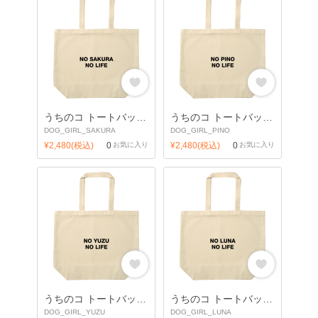
うちのコ トートバッグ/犬 サクラ
うちのコ トートバッグ/犬 ピノ
DOG_GIRL_SAKURA
DOG_GIRL_PINO
¥2,480(税込)
0
お気に入り
¥2,480(税込)
0
お気に入り
うちのコ トートバッグ/犬 ユズ
うちのコ トートバッグ/犬 ルナ
DOG_GIRL_YUZU
DOG_GIRL_LUNA